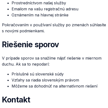
Prostredníctvom našej služby
Emailom na vašu registračnú adresu
Oznámením na hlavnej stránke
Pokračovaním v používaní služby po zmenách súhlasíte
s novými podmienkami.
Riešenie sporov
V prípade sporov sa snažíme nájsť riešenie v miernom
duchu. Ak sa to nepodarí:
Príslušné sú slovenské súdy
Vzťahy sa riadia slovenským právom
Môžeme sa dohodnúť na alternatívnom riešení
Kontakt