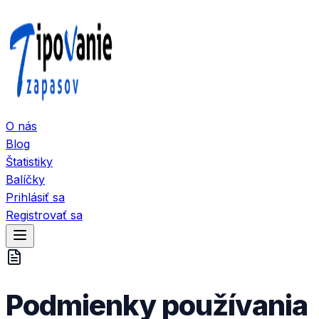
O nás
Blog
Štatistiky
Balíčky
Prihlásiť sa
Registrovať sa
Podmienky používania