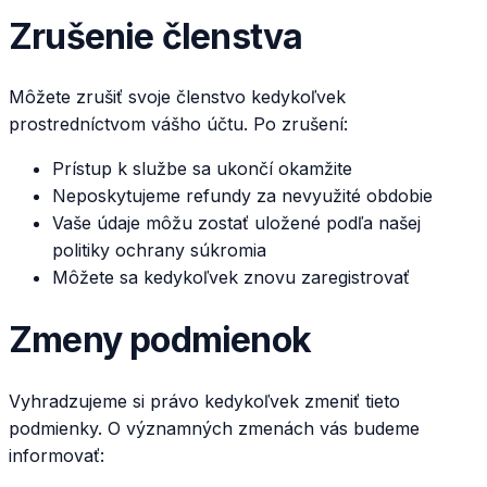
Zrušenie členstva
Môžete zrušiť svoje členstvo kedykoľvek
prostredníctvom vášho účtu. Po zrušení:
Prístup k službe sa ukončí okamžite
Neposkytujeme refundy za nevyužité obdobie
Vaše údaje môžu zostať uložené podľa našej
politiky ochrany súkromia
Môžete sa kedykoľvek znovu zaregistrovať
Zmeny podmienok
Vyhradzujeme si právo kedykoľvek zmeniť tieto
podmienky. O významných zmenách vás budeme
informovať: